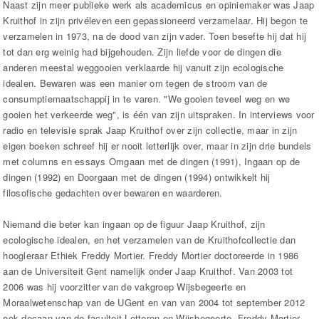
Naast zijn meer publieke werk als academicus en opiniemaker was Jaap
Kruithof in zijn privéleven een gepassioneerd verzamelaar. Hij begon te
verzamelen in 1973, na de dood van zijn vader. Toen besefte hij dat hij
tot dan erg weinig had bijgehouden. Zijn liefde voor de dingen die
anderen meestal weggooien verklaarde hij vanuit zijn ecologische
idealen. Bewaren was een manier om tegen de stroom van de
consumptiemaatschappij in te varen. "We gooien teveel weg en we
gooien het verkeerde weg", is één van zijn uitspraken. In interviews voor
radio en televisie sprak Jaap Kruithof over zijn collectie, maar in zijn
eigen boeken schreef hij er nooit letterlijk over, maar in zijn drie bundels
met columns en essays Omgaan met de dingen (1991), Ingaan op de
dingen (1992) en Doorgaan met de dingen (1994) ontwikkelt hij
filosofische gedachten over bewaren en waarderen.
Niemand die beter kan ingaan op de figuur Jaap Kruithof, zijn
ecologische idealen, en het verzamelen van de Kruithofcollectie dan
hoogleraar Ethiek Freddy Mortier. Freddy Mortier doctoreerde in 1986
aan de Universiteit Gent namelijk onder Jaap Kruithof. Van 2003 tot
2006 was hij voorzitter van de vakgroep Wijsbegeerte en
Moraalwetenschap van de UGent en van van 2004 tot september 2012
ook decaan van de faculteit Letteren en Wijsbegeerte. Freddy Mortier