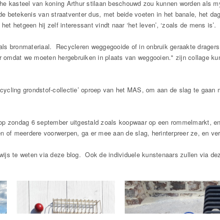
e kasteel van koning Arthur stilaan beschouwd zou kunnen worden als myster
 de betekenis van straatventer dus, met beide voeten in het banale, het d
het hetgeen hij zelf interessant vindt naar ‘het leven’, ‘zoals de mens is’.
ls bronmateriaal. Recycleren weggegooide of in onbruik geraakte dragers 
aar omdat we moeten hergebruiken in plaats van weggooien." zijn collage 
ycling grondstof-collectie’ oproep van het MAS, om aan de slag te gaan m
’ op zondag 6 september uitgestald zoals koopwaar op een rommelmarkt, 
n of meerdere voorwerpen, ga er mee aan de slag, herinterpreer ze, en verw
ijs te weten via deze blog. Ook de individuele kunstenaars zullen via dez