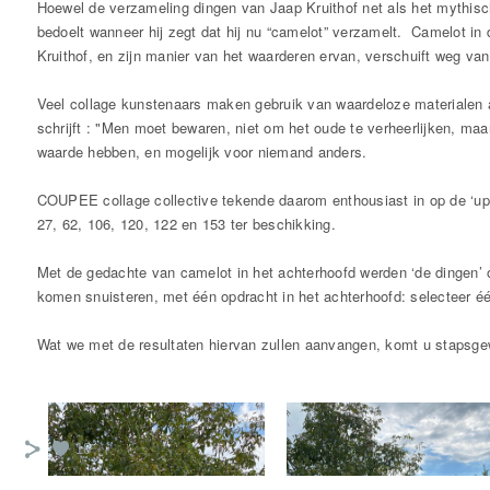
Hoewel de verzameling dingen van Jaap Kruithof net als het mythisch
bedoelt wanneer hij zegt dat hij nu “camelot” verzamelt. Camelot in
Kruithof, en zijn manier van het waarderen ervan, verschuift weg van 
Veel collage kunstenaars maken gebruik van waardeloze materialen a
schrijft : "Men moet bewaren, niet om het oude te verheerlijken, m
waarde hebben, en mogelijk voor niemand anders.
COUPEE collage collective tekende daarom enthousiast in op de ‘upc
27, 62, 106, 120, 122 en 153 ter beschikking.
Met de gedachte van camelot in het achterhoofd werden ‘de dingen
komen snuisteren, met één opdracht in het achterhoofd: selecteer éé
Wat we met de resultaten hiervan zullen aanvangen, komt u stapsgew
18