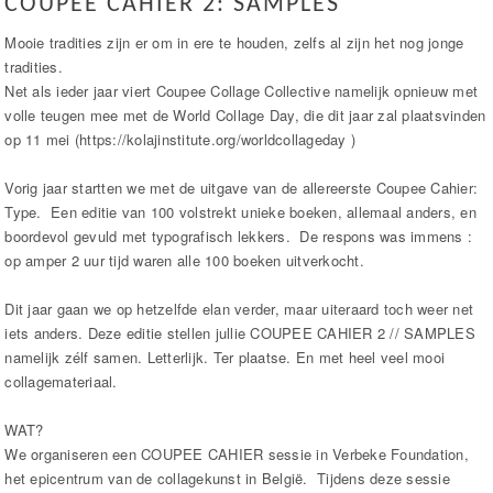
COUPEE CAHIER 2: SAMPLES
Mooie tradities zijn er om in ere te houden, zelfs al zijn het nog jonge
tradities.
Net als ieder jaar viert Coupee Collage Collective namelijk opnieuw met
volle teugen mee met de World Collage Day, die dit jaar zal plaatsvinden
op 11 mei (https://kolajinstitute.org/worldcollageday )
Vorig jaar startten we met de uitgave van de allereerste Coupee Cahier:
Type. Een editie van 100 volstrekt unieke boeken, allemaal anders, en
boordevol gevuld met typografisch lekkers. De respons was immens :
op amper 2 uur tijd waren alle 100 boeken uitverkocht.
Dit jaar gaan we op hetzelfde elan verder, maar uiteraard toch weer net
iets anders. Deze editie stellen jullie COUPEE CAHIER 2 // SAMPLES
namelijk zélf samen. Letterlijk. Ter plaatse. En met heel veel mooi
collagemateriaal.
WAT?
We organiseren een COUPEE CAHIER sessie in Verbeke Foundation,
het epicentrum van de collagekunst in België. Tijdens deze sessie